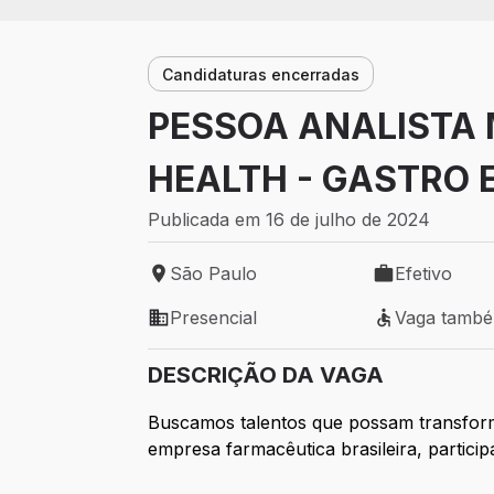
Candidaturas encerradas
PESSOA ANALISTA
HEALTH - GASTRO 
Publicada em 16 de julho de 2024
São Paulo
Efetivo
Local de trabalho: São Paulo
Tipo de vaga: 
Presencial
Vaga tamb
Modelo de trabalho: Presencial
Vaga também 
DESCRIÇÃO DA VAGA
Buscamos talentos que possam transform
empresa farmacêutica brasileira, partici