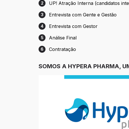
UP! Atração Interna (candidatos int
2
Etapa 2: UP! Atração Interna (candidatos
Entrevista com Gente e Gestão
3
Etapa 3: Entrevista com Gente e Gestão
Entrevista com Gestor
4
Etapa 4: Entrevista com Gestor
Análise Final
5
Etapa 5: Análise Final
Contratação
6
Etapa 6: Contratação
SOMOS A HYPERA PHARMA, UM