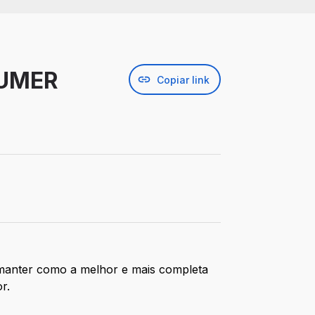
SUMER
Copiar link
 manter como a melhor e mais completa
or.